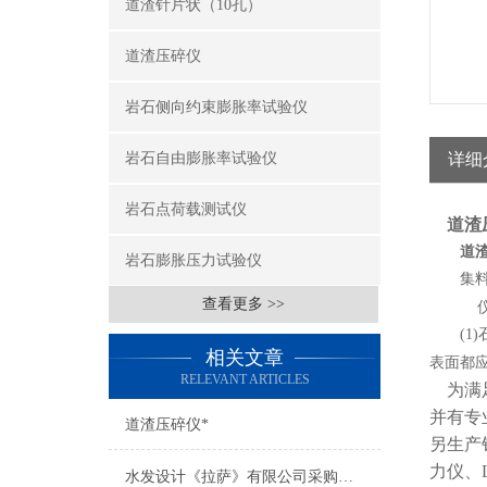
道渣针片状（10孔）
道渣压碎仪
岩石侧向约束膨胀率试验仪
岩石自由膨胀率试验仪
详细
岩石点荷载测试仪
道渣
道
岩石膨胀压力试验仪
集料压
查看更多 >>
(1)
相关文章
表面都
RELEVANT ARTICLES
为满足
并有专
道渣压碎仪*
另生产
力仪、L
水发设计《拉萨》有限公司采购水利仪器一批