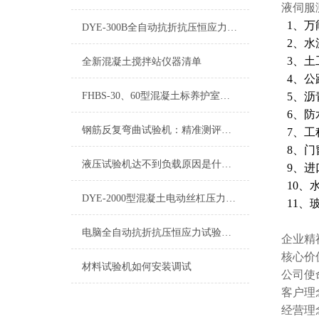
液伺服
1、万
DYE-300B全自动抗折抗压恒应力试验机电子版说明书
2、水
3、土
全新混凝土搅拌站仪器清单
4、公
FHBS-30、60型混凝土标养护室自动控制仪终身维修
5、沥
6、防
钢筋反复弯曲试验机：精准测评，韧性可知
7、工
8、门
液压试验机达不到负载原因是什么呢？
9、进
10、
DYE-2000型混凝土电动丝杠压力试验机安装及调试
11、
电脑全自动抗折抗压恒应力试验机厂家
企业精
核心价
材料试验机如何安装调试
公司使
客户理
经营理