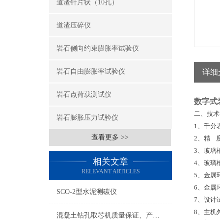
道渣针片状（10孔）
道渣压碎仪
岩石侧向约束膨胀率试验仪
岩石自由膨胀率试验仪
详细
岩石点荷载测试仪
数字式
二、技术
岩石膨胀压力试验仪
1
、千分
查看更多 >>
2
、精
3
、玻璃
相关文章
4
、玻璃
RELEVANT ARTICLES
5
、金属
6
、金属
SCO-2型水泥测碳仪
7
、设计
8
、主机
混凝土钻孔取芯机质量保证、产品报价