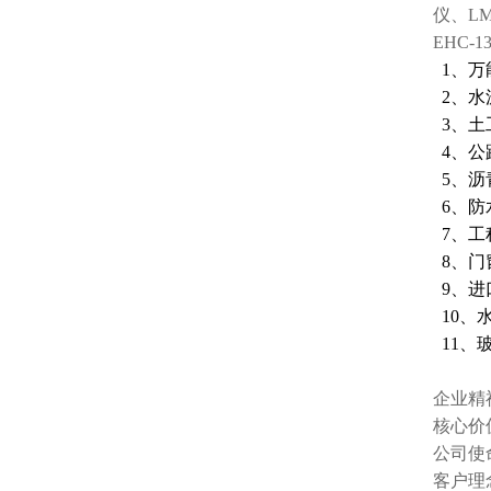
仪、LM
EHC
1、万
2、水
3、土
4、公
5、沥
6、防
7、工
8、门
9、进
10、
11、
企业精
核心价
公司使
客户理