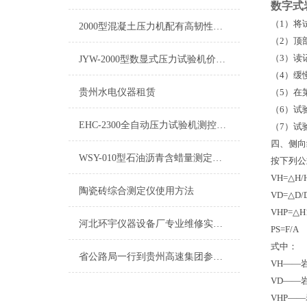
数字式
（1）
将
2000型混凝土压力机配有高韧性防护网，试验过程更加安全可靠
（2）
顶
（3）
读
JYW-2000型数显式压力试验机价格、型号、图、厂家
（4）
缓
贵州水电仪器租赁
（5）
在
（6）
试
EHC-2300全自动压力试验机测控系统说用说明书
（7）
试
四、侧向
WSY-010型石油沥青含蜡量测定仪使用方法
按下列公
VH=
△
H/
陶瓷砖综合测定仪使用方法
VD=
△
D/
VHP=
△
H
河北环宇仪器设备厂专业维修实验室仪器设备价格公道
PS=F/A
式中：
省公路局一行到贵州高速集团参观交流信息化工作
VH——
VD——
VHP——