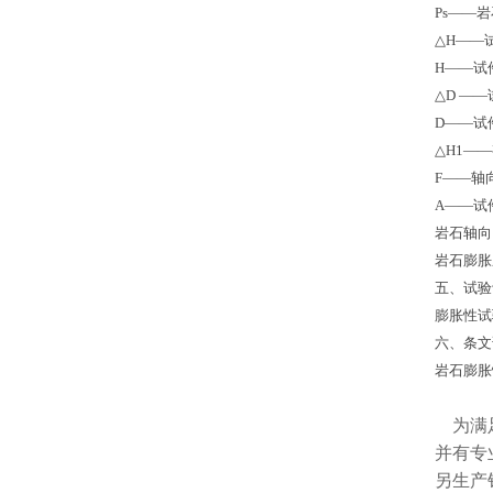
Ps——
岩
△
H——
H——
试
△
D ——
D——
试
△
H1——
F——
轴
A——
试
岩石轴向
岩石膨胀
五、试验
膨胀性试
六、条文
岩石膨胀
为满足
并有专
另生产