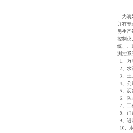
为满足
并有专
另生产
控制仪
统、
、
测控系
1、万
2、水
3、土
4、公
5、沥
6、防
7、工
8、门
9、进
10、