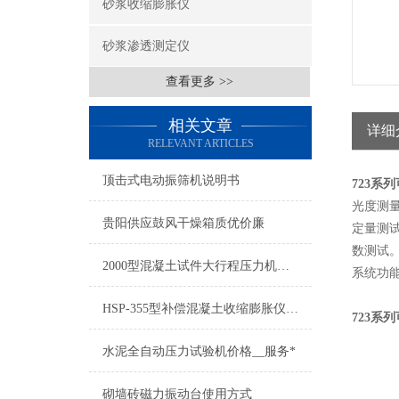
砂浆收缩膨胀仪
砂浆渗透测定仪
查看更多 >>
相关文章
详细
RELEVANT ARTICLES
顶击式电动振筛机说明书
723系
光度测
贵阳供应鼓风干燥箱质优价廉
定量测试
数测试
2000型混凝土试件大行程压力机产品报价
系统功能
HSP-355型补偿混凝土收缩膨胀仪结构性能特点
723系
水泥全自动压力试验机价格__服务*
砌墙砖磁力振动台使用方式