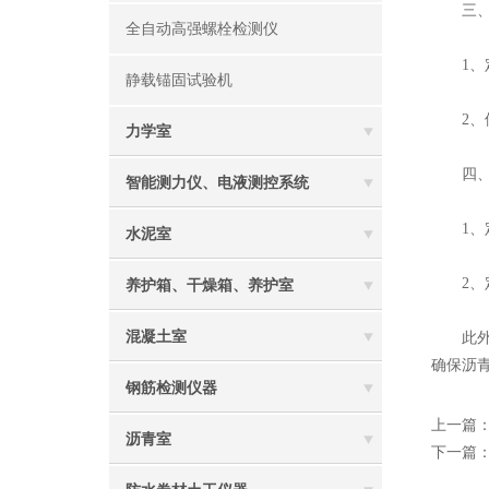
‌三、
全自动高强螺栓检测仪
1、定
静载锚固试验机
2、使
力学室
‌四、
智能测力仪、电液测控系统
1、定
水泥室
2、定
养护箱、干燥箱、养护室
混凝土室
此外，
确保沥
钢筋检测仪器
上一篇
沥青室
下一篇