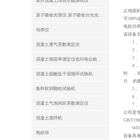
新拌混凝土综合性能测试仪
占地面
原子吸收光谱仪 原子吸收分光光度计
可10
电机功
动弹仪
该设备
1 、
混凝土透气系数测定仪
2 、
3 、
混凝土电阻率测定仪也叫电位检测仪（锈蚀分析仪）
4 、
时 ，
混凝土硫酸盐干湿循环试验机
片 的
集料软弱颗粒试验机
5 、
6 、
混凝土气泡间距系数测定仪
7 、
公司是
混凝土搅拌机
GB/T1
WDB
电砂浴
设备具