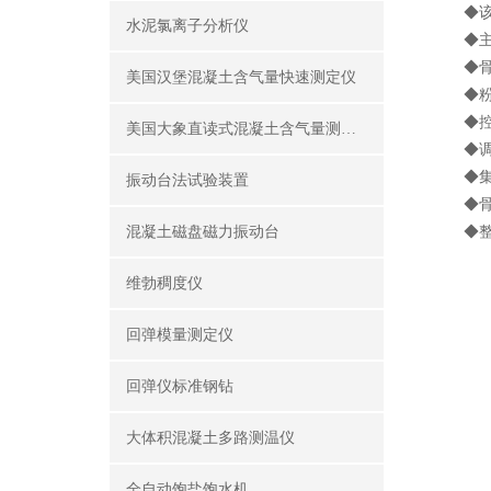
◆该产
水泥氯离子分析仪
◆主机
◆骨料
美国汉堡混凝土含气量快速测定仪
◆粉料
◆控制
美国大象直读式混凝土含气量测定仪
◆调速
◆集料
振动台法试验装置
◆骨料
混凝土磁盘磁力振动台
◆整机
维勃稠度仪
回弹模量测定仪
回弹仪标准钢钻
大体积混凝土多路测温仪
全自动饱盐饱水机