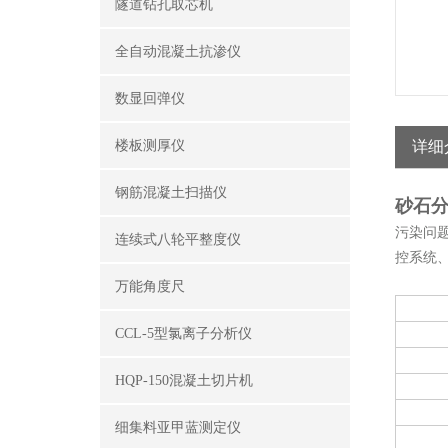
隧道钻孔取芯机
全自动混凝土抗渗仪
数显回弹仪
楼板测厚仪
详细
钢筋混凝土扫描仪
砂石分
污染问
连续式八轮平整度仪
控系统
万能角度尺
CCL-5型氯离子分析仪
HQP-150混凝土切片机
细集料亚甲蓝测定仪