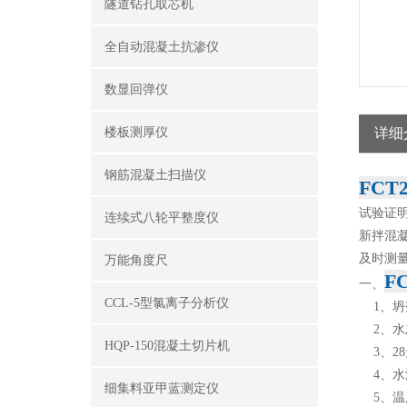
隧道钻孔取芯机
全自动混凝土抗渗仪
数显回弹仪
楼板测厚仪
详细
钢筋混凝土扫描仪
FC
试验证
连续式八轮平整度仪
新拌混
及时测
万能角度尺
F
一、
CCL-5型氯离子分析仪
1、坍落
2、水灰
HQP-150混凝土切片机
3、28
4、水泥
细集料亚甲蓝测定仪
5、温度：