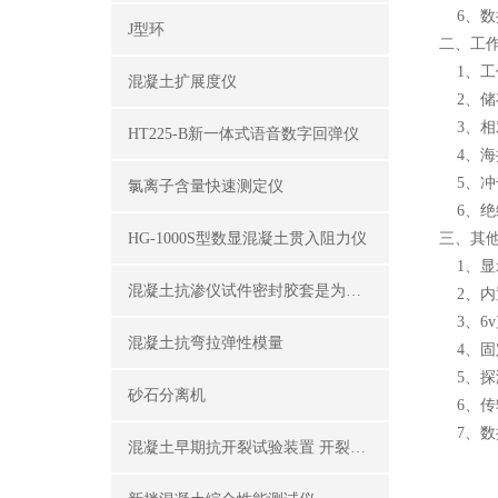
6、数据
J型环
二、工
1、工作
混凝土扩展度仪
2、储存
3、相对
HT225-B新一体式语音数字回弹仪
4、海拔
5、冲击
氯离子含量快速测定仪
6、绝缘
HG-1000S型数显混凝土贯入阻力仪
三、其
1、显示
混凝土抗渗仪试件密封胶套是为了密封试件外围
2、内置
3、6v
混凝土抗弯拉弹性模量
4、固
5、探
砂石分离机
6、传
7、数
混凝土早期抗开裂试验装置 开裂试模