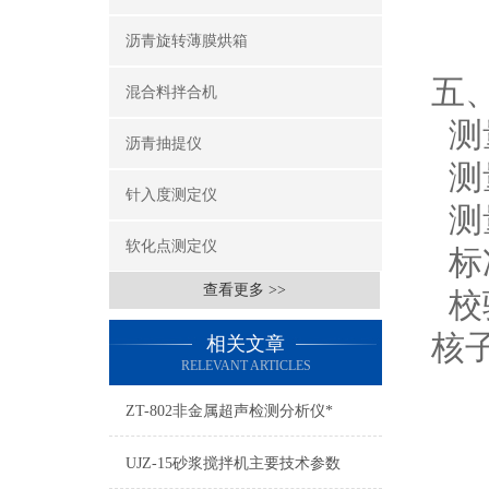
电池
沥青旋转薄膜烘箱
五
混合料拌合机
测量
沥青抽提仪
测量
针入度测定仪
测量
软化点测定仪
标
查看更多 >>
校
核
相关文章
RELEVANT ARTICLES
ZT-802非金属超声检测分析仪*
UJZ-15砂浆搅拌机主要技术参数