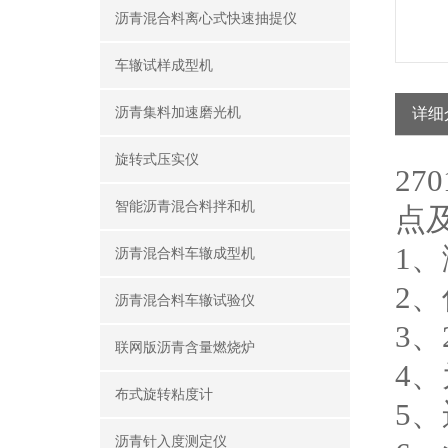
沥青混合料离心式快速抽提仪
车辙试样成型机
沥青集料加速磨光机
详细
旋转式压实仪
2
智能沥青混合料拌和机
点
1
沥青混合料车辙成型机
2
沥青混合料车辙试验仪
3
联网版沥青含量燃烧炉
4
布式旋转粘度计
5
沥青针入度测定仪