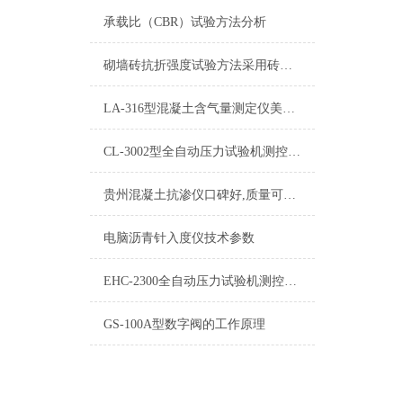
承载比（CBR）试验方法分析
砌墙砖抗折强度试验方法采用砖瓦抗折试验机
LA-316型混凝土含气量测定仪美国汉堡Humboldt
CL-3002型全自动压力试验机测控系统厂家技术指导
贵州混凝土抗渗仪口碑好,质量可靠,服务好,好品质
电脑沥青针入度仪技术参数
EHC-2300全自动压力试验机测控系统通讯灯为什么不亮
GS-100A型数字阀的工作原理