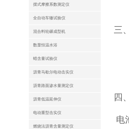
摆式摩擦系数测定仪
使
全自动车辙试验仪
三、
混合料轮碾成型机
显
数显恒温水浴
数
蜡含量试验仪
测量
传
沥青马歇尔电动击实仪
沥青路面渗水量测定仪
四、
沥青低温延伸仪
电
电动重型击实仪
电池
燃烧法沥青含量测定仪