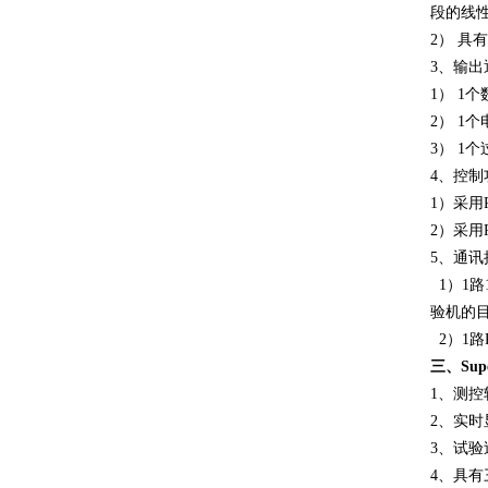
段的线
2）
具有
3
、
输出
1） 1
2） 1
3） 1
4、控制
1）采
2）采
5、通讯
1）1路
验机的
2）1路
三、
Sup
1、测控
2、实
3、试
4、具