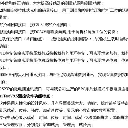
性补偿和修正功能，大大提高传感器的测量范围和测量精度；
2
路四倍频拉线式光电编码器接口，用于测量和控制抗压和抗折工位的活
通道：
个数字伺服阀接口：接GS-82B数字伺服阀；
个电磁换向阀接口：接DC24V电磁换向阀,用于抗折和抗压工位的切换；
个过载保护接口（常闭触点）： 接到油泵的控制回路中，试验机过载时自
功能：
用PID控制策略实现抗压载荷或抗折载荷的闭环控制，可实现恒速加荷、
用PID控制策略实现抗压位移或抗折位移的闭环控制，可实现恒速位移、位
接口：
100MHz的以太网通讯接口，与PC机实现高速数据通讯，实现采集数据
目的；
RS232的微电脑通讯接口，可与我公司生产的EPC系列触摸式平板电脑
erTestV
9.5
测控软件功能特点：
软件采用
人性化的设计风格，具有界面美观大方、功能*、操作简单等特
时显示载荷、位移、强度、加荷速度等，显示的小数点的位数可配置；
验过程中动态显示载荷—时间、位移—
时间、载荷
-位移试验曲线，试验曲
有三级管理权限，分别是厂家调试员、管理员、试验员；