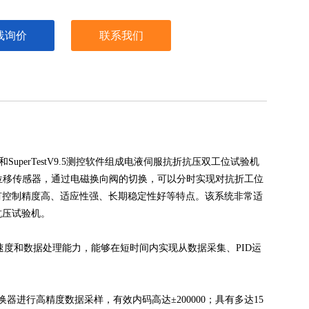
线询价
联系我们
和
SuperTestV
9.5
测控软件组成电液伺服抗折抗压双工位试验机
位移传感器，通过电磁换向阀的切换，可以分时实现对抗折工位
有控制精度高、适应性强、长期稳定性好等特点。该系统非常适
抗压试验机。
运算速度和数据处理能力，能够在短时间内实现从数据采集、PID运
；
器进行高精度数据采样，有效内码高达±200000
；具有多达
15