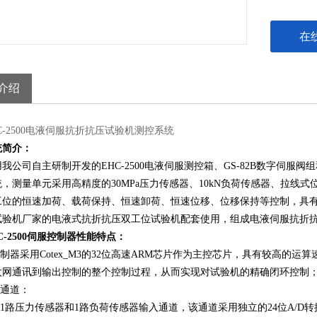
在
介绍
C-2500电液伺服抗折抗压试验机测控系统
统
简介：
用我公司自主研制开发的
EHC-2500
电液伺服测控箱、
GS-82B
数字伺服阀组
统，测量单元采用高精度的
30MPa
压力传感器、
10kN
负荷传感器、拉线式
工位的恒速加荷、载荷保持、恒速卸荷、恒速位移、位移保持等控制，具
试验机厂家的电液式抗折抗压双工位试验机配套使用，组成电液伺服抗折
C-2500伺服控制器性能特点：
制器采用
Cotex_M3的32位高速ARM芯片作为主控芯片，具有较高的
太网通讯到输出控制的整个控制过程，从而实现对试验机的精确闭环控制
入通道：
1路压力传感器和1路负荷传感器输入通道，该通道采用独立的24位A/D转换