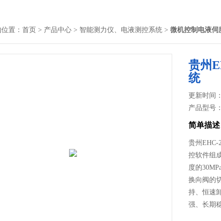
的位置：
首页
>
产品中心
>
智能测力仪、电液测控系统
>
微机控制电液伺
贵州E
统
更新时间： 2
产品型号
简单描述
贵州EHC-
控软件组
度的30M
换向阀的
持、恒速
强、长期