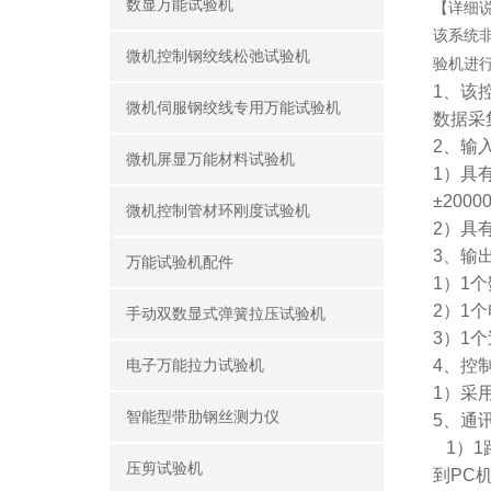
数显万能试验机
【详细
该系统非
微机控制钢绞线松弛试验机
验机进
1、
该
微机伺服钢绞线专用万能试验机
数据采
2、
输
微机屏显万能材料试验机
1）
具
±2000
微机控制管材环刚度试验机
2）
具
3
、
输
万能试验机配件
1）
1
个
2）
1
个
手动双数显式弹簧拉压试验机
3）
1
个
4
、控
电子万能拉力试验机
1
）采
智能型带肋钢丝测力仪
5
、通
1
）1
压剪试验机
到PC