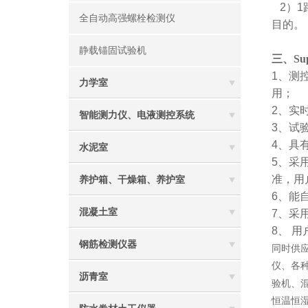
2
）1
全自动高强螺栓检测仪
目的。
静载锚固试验机
三、Su
1
、
测控
力学室
用；
2
、实
智能测力仪、电液测控系统
3
、试
4
、
具
水泥室
5
、采用
准，用
养护箱、干燥箱、养护室
6
、能
混凝土室
7
、采
8、 
钢筋检测仪器
同时供
仪、各
沥青室
验机、混
恒温恒湿