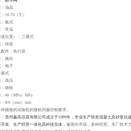
名：
数字阀
质：油品
：10-70（℃）
式：板式
度：常温
通道位置）：三通式
式：快装
及配件：执行器
向：换向
式：电子
柱塞式
境：高压
料：铸铁
：40（MPa）MPa
：8/6（mm）mm
各种规格的试验机的微机伺服控制要求。
介：贵州鑫高仪器有限公司成立于1989年，专业生产研发混凝土及砂浆
研开发、生产经营一体化高科技实体，全
面向市场，多种经营。本厂技术