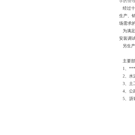
学的管
经过十
生产、
场需求
为满
安装调
另生
主要
1、*
2、水
3、土
4、
5、沥