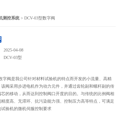
机测控系统
> DCV-03型数字阀
阀
025-04-08
：
DCV-03型
3型数字阀是我公司针对材料试验机的特点而开发的小流量、高精
。该阀采用步进电机作为动力元件，并通过齿轮副和螺杆副的传
阀芯的移动，从而达到控制阀口开度的目的。与传统的比例阀相
制精度高、无滞环、抗污染能力强、控制压力高等特点，可满足
的试验机的微机伺服控制要求