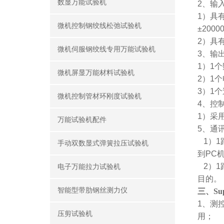
数显万能试验机
2、
输
1）
具
微机控制钢绞线松弛试验机
±2000
2）
具
微机伺服钢绞线专用万能试验机
3
、
输
1）
1
个
微机屏显万能材料试验机
2）
1
个
3）
1
个
微机控制管材环刚度试验机
4
、控
1
）采
万能试验机配件
5
、通
1
）1
手动双数显式弹簧拉压试验机
到PC
2
）1
电子万能拉力试验机
目的。
智能型带肋钢丝测力仪
三、Su
1
、
测控
压剪试验机
用；