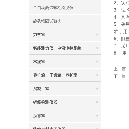
2
、实
全自动高强螺栓检测仪
3
、试
4
、
具
静载锚固试验机
5
、采用
准，用
力学室
6
、能
7
、采
智能测力仪、电液测控系统
8
、 用
水泥室
上一篇
养护箱、干燥箱、养护室
下一篇
混凝土室
钢筋检测仪器
沥青室