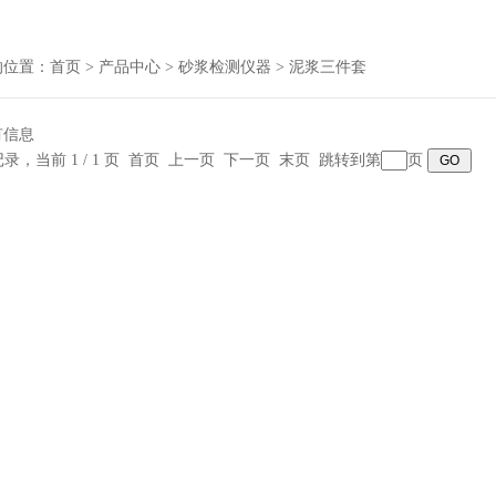
的位置：
首页
>
产品中心
>
砂浆检测仪器
>
泥浆三件套
有信息
条记录，当前 1 / 1 页 首页 上一页 下一页 末页 跳转到第
页