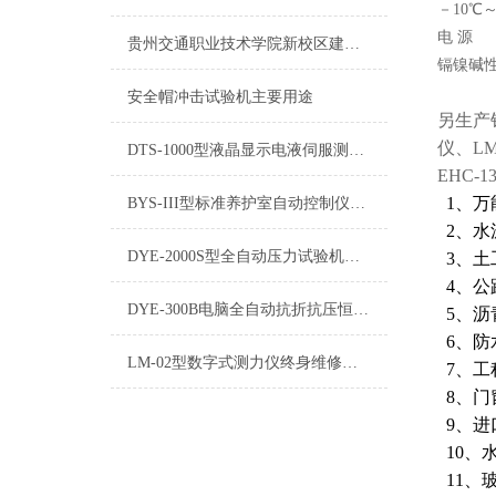
－10℃～
电 源
贵州交通职业技术学院新校区建设项目试验仪器
镉镍碱
安全帽冲击试验机主要用途
另生产
仪、LM
DTS-1000型液晶显示电液伺服测控系统使用说明书
EHC
1、万
BYS-III型标准养护室自动控制仪适用面积
2、水
DYE-2000S型全自动压力试验机操作说明书
3、土
4、公
DYE-300B电脑全自动抗折抗压恒应力试验机全新报价
5、沥
6、防
LM-02型数字式测力仪终身维修服务到位
7、工
8、门
9、进
10、
11、