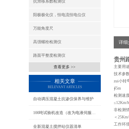
抗滑移系数检测仪
阳极极化仪，恒电流恒电位仪
万能角度尺
高强螺栓检测仪
详细
路面平整度检测仪
贵州
主要用
查看更多 >>
技术参
相关文章
zui小
RELEVANT ARTICLES
∮5m
检测速
自动调压混凝土抗渗仪保养与维护
≤12Km/
非检测
100吨试验机改造（改为电液伺服式）
＜25Km/
工作环
全新混凝土搅拌站仪器清单