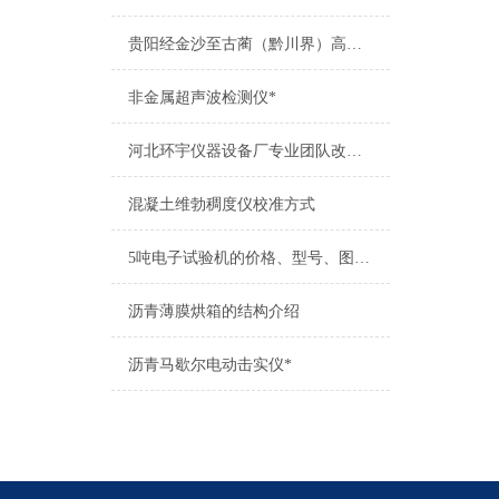
贵阳经金沙至古蔺（黔川界）高速公路中标结果
非金属超声波检测仪*
河北环宇仪器设备厂专业团队改造升级机压力机
混凝土维勃稠度仪校准方式
5吨电子试验机的价格、型号、图片、厂家
沥青薄膜烘箱的结构介绍
沥青马歇尔电动击实仪*