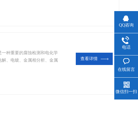
QQ咨询
电话
仪是一种重要的腐蚀检测和电化学
查看详情
电解、电镀、金属相分析、金属
阳极极化仪以及电化学保护参数
在线留言
可以独立使用，也可辅以信号发
录仪等进行多种动态和静态、暂
厂企业、科研研究、教学试验和
微信扫一扫