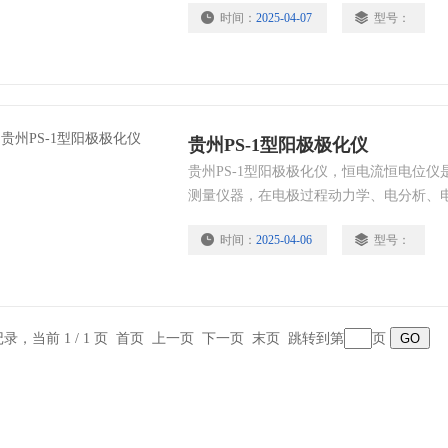
时间：
2025-04-07
型号：
基桩完整性检测（手动） 混凝土厚度检测
贵州PS-1型阳极极化仪
贵州PS-1型阳极极化仪，恒电流恒电位
测量仪器，在电极过程动力学、电分析、
腐蚀速度测量和各种腐蚀与防腐蚀研究，
时间：
2025-04-06
型号：
测试等方面具有广泛的用途。阳极极化仪
生器、直流示波器、对数转换器、X-Y记
态和稳态的试验测量，阳极极化仪适于工
新产品开
条记录，当前 1 / 1 页 首页 上一页 下一页 末页 跳转到第
页