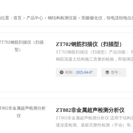
的位置：
首页
>
产品中心
>
钢结构检测仪器
>
阳极极化仪，恒电流恒电位
ZT702钢筋扫描仪（扫描型）
ZT702钢筋扫描仪（扫描型）产品功能：
钢筋混凝土结构施工质量的检验，即能测
况，已知钢筋直径检测保护层厚度，未知
时间：
2025-04-07
型号：
保护层厚度；又能准确地图像显示内部钢
也可对非磁性和非导电介质中的磁性体及
缆、水暖管道的检测等。
ZT802非金属超声检测分析仪
ZT802非金属超声检测分析仪 适用于结
缝深度检测、基桩完整性检测（手动）等。
缺陷和裂缝深度检测、匀质性、损伤层厚度