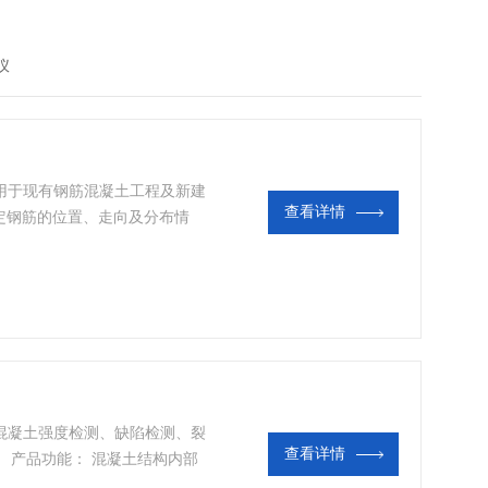
仪
 用于现有钢筋混凝土工程及新建
查看详情
定钢筋的位置、走向及分布情
钢筋直径同时估测钢筋的直径和
筋的平面分布图和剖面分布图；
导电体进行探测，如墙体内的电
构混凝土强度检测、缺陷检测、裂
查看详情
 产品功能： 混凝土结构内部
检测 混凝土强度检测 混凝土