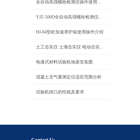
全自动高强螺栓检测仪操作使用说明书
YJZ-500D全自动高强螺栓检测仪型号/价格/图片/厂家
HJ-84型砼加速养护箱使用操作介绍
土工击实仪 土壤击实仪 电动击实仪实验操作
电液式材料试验机地基安装图
混凝土含气量测定仪适应范围分析
试验机钳口的性能及要求
Contact Us