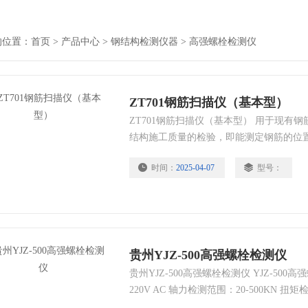
的位置：
首页
>
产品中心
>
钢结构检测仪器
>
高强螺栓检测仪
ZT701钢筋扫描仪（基本型）
ZT701钢筋扫描仪（基本型） 用于现有
结构施工质量的检验，即能测定钢筋的位
直径检测保护层厚度，未知钢筋直径同时
时间：
2025-04-07
型号：
也可对非磁性和非导电介质中的磁性体及
缆、水暖管道的检测等。 测量混凝土保护
直径
贵州YJZ-500高强螺栓检测仪
贵州YJZ-500高强螺栓检测仪 YJZ-50
220V AC 轴力检测范围：20-500KN 扭矩
格：M16-M30 螺栓长度：60mm-280mm