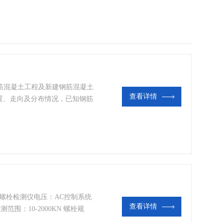
钢筋混凝土工程及新建钢筋混凝土
查看详情
置、走向及分布情况，已知钢筋
估测钢筋的直径和保护层厚度；
导电体进行探测，如墙体内的电
层厚度 定位钢筋位置 估测钢筋
0高强螺栓检测仪电压：AC控制系统
查看详情
检测范围：10-2000KN 螺栓规
 试验精度：轴力±1.0％扭矩±1.0％