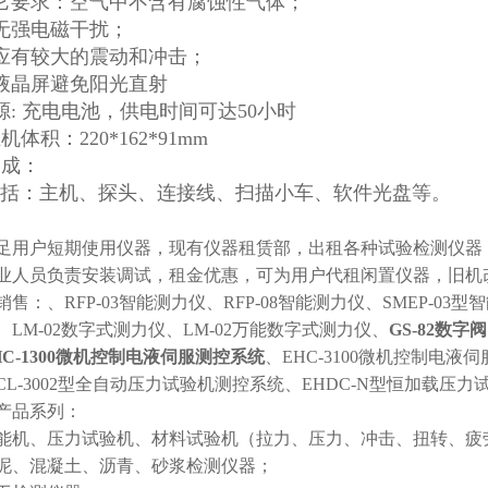
它要求：空气中不含有腐蚀性气体；
电磁干扰；
较大的震动和冲击；
屏避免阳光直射
源: 充电电池，供电时间可达50小时
机体积：220*162*91mm
构成：
：主机、探头、连接线、扫描小车、软件光盘等。
用户短期使用仪器，现有仪器租赁部，出租各种试验检测仪器
业人员负责安装调试，租金优惠，可为用户代租闲置仪器，旧机
销售：
、RFP-03智能测力仪、RFP-08智能测力仪、SMEP-03
、LM-02数字式测力仪、LM-02万能数字式测力仪、
GS-82数字阀
HC-1300微机控制电液伺服测控系统
、EHC-3100微机控制电液
CL-3002型全自动压力试验机测控系统、EHDC-N型恒加载
产品系列：
能机、压力试验机、材料试验机（拉力、压力、冲击、扭转、疲
泥、混凝土、沥青、砂浆检测仪器；