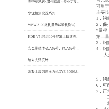
背光
养护室就选<贵州鑫高>,专业定制试验仪器
可用于
主要
水泥检测仪器系列
1．钢
2．保
WEW-3100微机显示试验机测试系统厂家
*量程
第二量
KDR-V5型5组10件混凝土快速冻融试验机试验规程
3．钢
4．钢
安全带整体动态负荷、静态负荷测试仪详细参数
大允
镜向光泽度计
≤
≤±
混凝土高强度压力机DYE-3000型混凝土压力试验机
≤±
5．钢
6．
7．正
工作温
相对湿