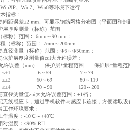
设计，可在光线较暗的环境下清晰的显示
WinXP、Win7、Win8等环境下运行
技术指标：
筋间距误差±2 mm、可显示钢筋网格分布图（平面图和剖
护层厚度测量（标称）范围：
（标称）范围： 6mm～90 mm；
程（标称）范围： 7mm～200mm；
筋直径测量（标称）范围：Ф6～Ф50mm；
筋保护层厚度测量值zui大允许误差：
许误差（mm) 保护层*量程范围 保护层*量程
±1 6～59 7～79
2 60～69 80～119
4 70～90 120～200
筋直径测量值zui大允许误差范围：±1档；
可配无线感应卡，通过手机软件与感应卡连接，方便读取设
常工作环境要求：
度：-10℃～+40℃
度：<90% RH