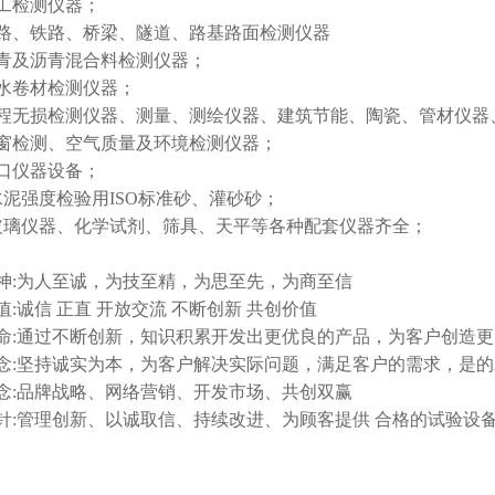
工检测仪器；
路、铁路、桥梁、隧道、路基路面检测仪器
青及沥青混合料检测仪器；
水卷材检测仪器；
程无损检测仪器、测量、测绘仪器、建筑节能、陶瓷、管材仪器
窗检测、空气质量及环境检测仪器；
口仪器设备；
水泥强度检验用ISO标准砂、灌砂砂；
玻璃仪器、化学试剂、筛具、天平等各种配套仪器齐全；
神:为人至诚，为技至精，为思至先，为商至信
值:诚信 正直 开放交流 不断创新 共创价值
命:通过不断创新，知识积累开发出更优良的产品，为客户创造
念:坚持诚实为本，为客户解决实际问题，满足客户的需求，是
念:品牌战略、网络营销、开发市场、共创双赢
针:管理创新、以诚取信、持续改进、为顾客提供 合格的试验设