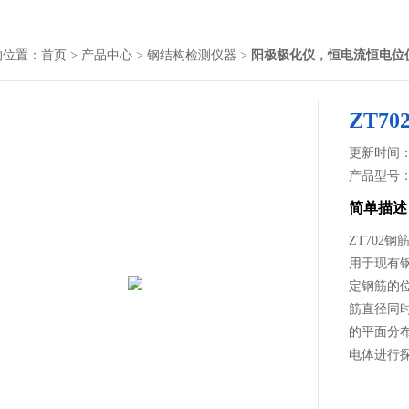
的位置：
首页
>
产品中心
>
钢结构检测仪器
>
阳极极化仪，恒电流恒电位
ZT7
更新时间： 2
产品型号
简单描述
ZT702
用于现有
定钢筋的
筋直径同
的平面分
电体进行