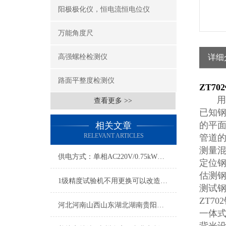
阳极极化仪，恒电流恒电位仪
万能角度尺
高强螺栓检测仪
详细
路面平整度检测仪
ZT7
用于
查看更多 >>
已知
的平
相关文章
RELEVANT ARTICLES
管道
测量
供电方式：单相AC220V/0.75kW电液伺服微机控制压力试验机
定位
估测
1级精度试验机不用更换可以改造成精度0.5级国家标准
测试
ZT7
河北河南山西山东湖北湖南贵阳供应求购RFP-03智能测力仪
一体