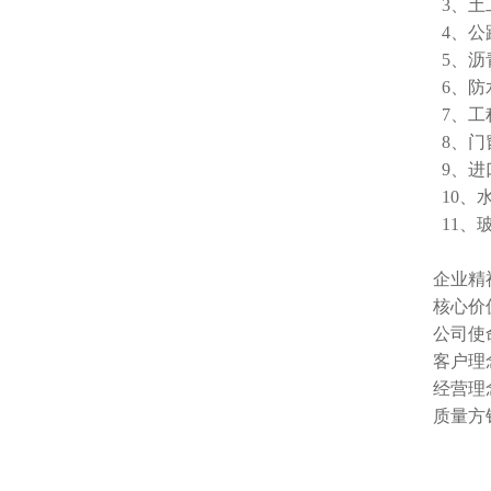
3、土
4、公
5、沥
6、防
7、工
8、门
9、进
10、
11、
企业精
核心价
公司使
客户理
经营理
质量方