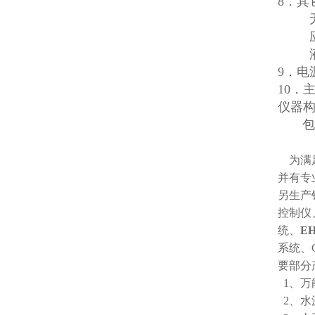
8．其
无强
应有
液晶
9．电
10．主
仪器
包括
为满足
并有专
另生产
控制仪
统、
E
系统、
要部分
1、万
2、水