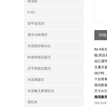
除湿机
0.045
亚甲蓝试剂
灌水法检测仪
详细
水泥胶砂振动台
fbt-
能,而且
快速智能定硫仪
自己调
文显示直
汉字智能定硫仪
动计时
十分简单
水泥测碳仪
筒内腔直
水泥氟元素测定仪
尺寸472
商用家
雷氏夹
DH-81