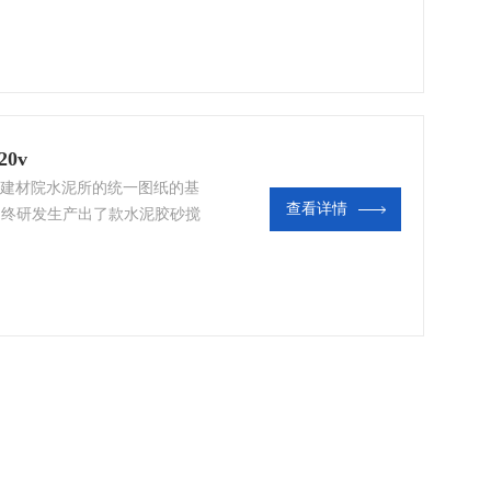
、砂浆搅拌机。
0v
国建材院水泥所的统一图纸的基
查看详情
Z终研发生产出了款水泥胶砂搅
水泥强度试验方法测定水泥胶砂强