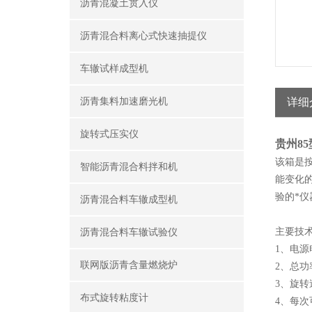
沥青混凝土贯入仪
沥青混合料离心式快速抽提仪
车辙试样成型机
沥青集料加速磨光机
详细
旋转式压实仪
贵州8
该箱是按
智能沥青混合料拌和机
能变化
验的*仪
沥青混合料车辙成型机
主要技
沥青混合料车辙试验仪
1、电源
联网版沥青含量燃烧炉
2、总功
3、旋转速度
布式旋转粘度计
4、每次