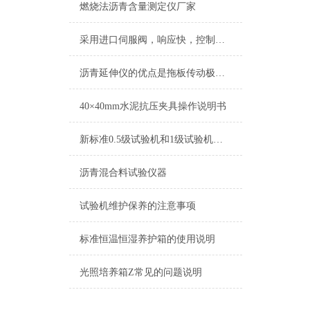
燃烧法沥青含量测定仪厂家
采用进口伺服阀，响应快，控制精度高全自动抗折抗压恒应力试验机
沥青延伸仪的优点是拖板传动极其平稳、无震动、走丝精度*，观测方便
40×40mm水泥抗压夹具操作说明书
新标准0.5级试验机和1级试验机的区别改造方法
沥青混合料试验仪器
试验机维护保养的注意事项
标准恒温恒湿养护箱的使用说明
光照培养箱Z常见的问题说明