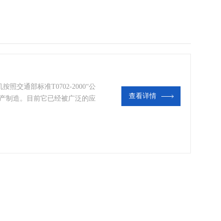
交通部标准T0702-2000“公
查看详情
生产制造。目前它已经被广泛的应
试验室中。主要技术参数：拌和
0℃（任意设定） 控温精度：±
转速： 公转48r/min 自转