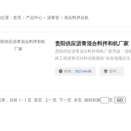
的位置：
首页
>
产品中心
>
沥青室
>
混合料拌合机
贵阳供应沥青混合料拌和机厂家
贵阳供应沥青混合料拌和机厂家用途：该机按照
路工程沥青混合料试验规程”的各项规定
用于公路系统的科研，施工和监理部门的
时间：
2025-04-06
型号：
容量： 20升 加热锅温度范围：室温～25
3℃ 拌和时间：1－999秒（任意设定） 搅拌桨
76r/min
条记录，当前 1 / 1 页 首页 上一页 下一页 末页 跳转到第
页