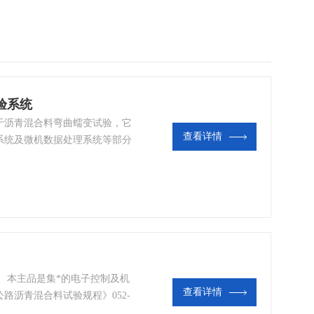
验系统
于沥青混合料弯曲蠕变试验，它
查看详情
系统及微机数据处理系统等部分
测试设备。以“诚实守信“的售后
自身雄厚的实力以及*的售后服
，价格合理的服务。
 本主品是集*的电子控制及机
查看详情
路沥青混合料试验规程》052-
城市道路、机场跑道工程中沥青混合