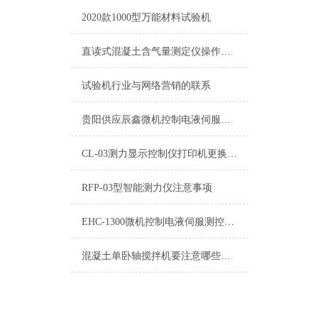
2020款1000型万能材料试验机
直读式混凝土含气量测定仪操作说明书
试验机行业与网络营销的联系
贵阳供应辰鑫微机控制电液伺服水泥抗折抗压一体机0.5级
CL-03测力显示控制仪打印机更换方法
RFP-03型智能测力仪注意事项
EHC-1300微机控制电液伺服测控系统*维修
混凝土单卧轴搅拌机要注意哪些要点