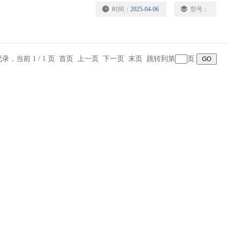
时间：
2025-04-06
型号：
料试件成型，以供沥青混合料物理性质试
条记录，当前 1 / 1 页 首页 上一页 下一页 末页 跳转到第
页