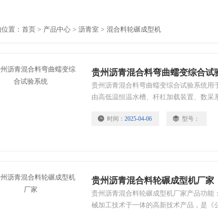
的位置：
首页
>
产品中心
>
沥青室
>
混合料轮碾成型机
贵州沥青混合料弯曲蠕变综合试
贵州沥青混合料弯曲蠕变综合试验系统用
由高低温恒温水槽、杆杠加载装置、数采
组成，是国内*的沥青混合料弯曲蠕变自动
时间：
2025-04-06
型号：
服务在同行业及顾客中获得*好评。相信以
务体制，必定能够为各位顾客提供质量*
贵州沥青混合料轮碾成型机厂家
贵州沥青混合料轮碾成型机厂家产品功能：
械加工技术于一体的高新技术产品，是《公
93（0703-93）中产品，可用于公路与