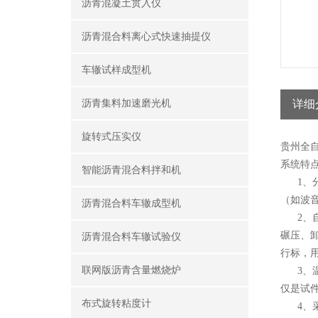
沥青混凝土贯入仪
沥青混合料离心式快速抽提仪
车辙试样成型机
沥青集料加速磨光机
详细
旋转式压实仪
贵州全
系统特
智能沥青混合料拌和机
1、分
（如波
沥青混合料车辙成型机
2、自
碾压、
沥青混合料车辙试验仪
行标，
联网版沥青含量燃烧炉
3、温度
仅是试件
布式旋转粘度计
4、采