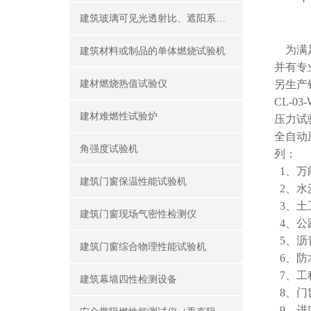
建筑玻璃可见光透射比、遮阳系数测定仪
为满足
建筑材料或制品的单体燃烧试验机
并有专
建材燃烧热值试验仪
另生产
CL-0
建材难燃性试验炉
压力试
全自动
角强度试验机
列：
1、万
建筑门窗保温性能试验机
2、水
3、土
建筑门窗现场气密性检测仪
4、公
5、沥
建筑门窗综合物理性能试验机
6、防
7、工
建筑幕墙四性检测设备
8、门
9、进