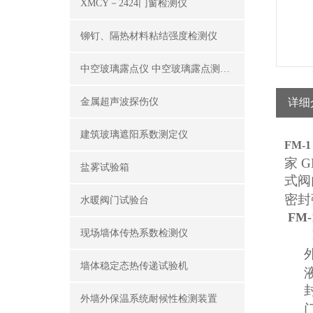
XMCY－2424门窗检测仪
铆钉、隔热材料粘结强度检测仪
中空玻璃露点仪 中空玻璃露点测试仪器
金属超声波探伤仪
详细
建筑玻璃遮阳系数测定仪
FM-
家
GB
盐雾试验箱
式阀
密封
水暖阀门试验台
FM
现场墙体传热系数检测仪
墙体稳定态热传递试验机
外墙外保温系统耐候性检测装置