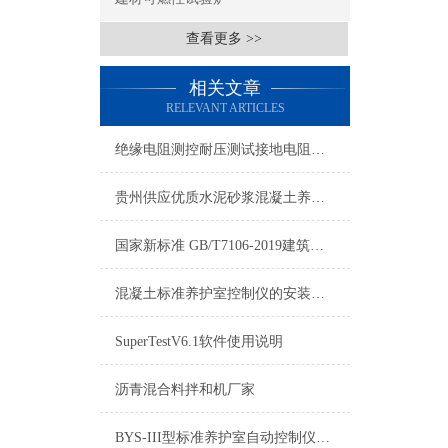
查看更多 >>
相关文章
RELEVANT ARTICLES
绝缘电阻测控耐压测试接地电阻测控仪
贵州供应优质水泥砂浆混凝土养护箱,不锈钢恒温养护箱批发商
国家新标准 GB/T7106-2019建筑门窗物理性能将代替老标准
混凝土标准养护室控制仪的安装及操作方法
SuperTestV6.1软件使用说明
沥青混合料拌和机厂家
BYS-III型标准养护室自动控制仪适用面积