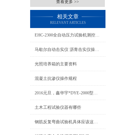
查看更多 >>
相关文章
RELEVANT ARTICLES
EHC-2300全自动压力试验机测控系统通讯灯为什么不亮
马歇尔自动击实仪 沥青击实仪操作参数
光照培养箱的主要资料
混凝土抗渗仪操作规程
2016元旦，鑫华宇*DYE-2000型电液式压力试验机
土木工程试验仪器有哪些
钢筋反复弯曲试验机具体应该这么用！