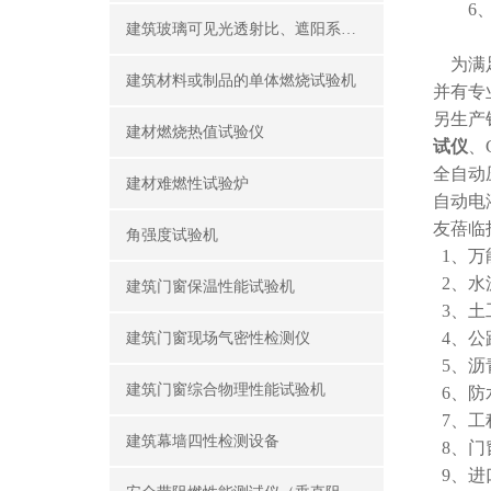
6
建筑玻璃可见光透射比、遮阳系数测定仪
为满足
建筑材料或制品的单体燃烧试验机
并有专
另生产销
建材燃烧热值试验仪
试仪
、
全自动
建材难燃性试验炉
自动电
友蓓临
角强度试验机
1、万
2、水
建筑门窗保温性能试验机
3、土
4、公
建筑门窗现场气密性检测仪
5、沥
建筑门窗综合物理性能试验机
6、防
7、工
建筑幕墙四性检测设备
8、门
9、进