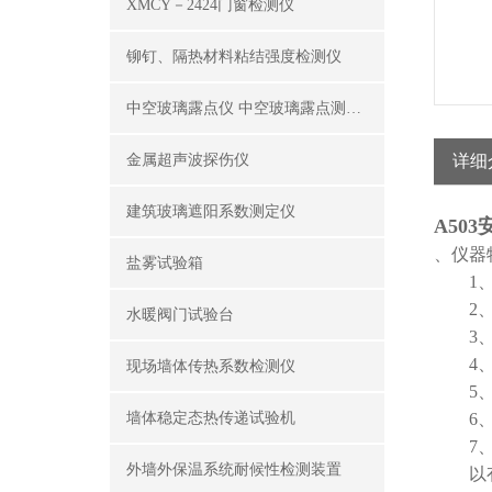
XMCY－2424门窗检测仪
铆钉、隔热材料粘结强度检测仪
中空玻璃露点仪 中空玻璃露点测试仪器
金属超声波探伤仪
详细
建筑玻璃遮阳系数测定仪
A50
、仪器
盐雾试验箱
1
2
水暖阀门试验台
3
4
现场墙体传热系数检测仪
5
墙体稳定态热传递试验机
6
7
外墙外保温系统耐候性检测装置
以