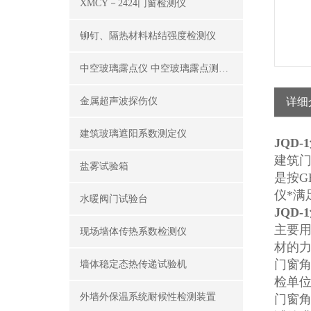
XMCY－2424门窗检测仪
铆钉、隔热材料粘结强度检测仪
中空玻璃露点仪 中空玻璃露点测试仪器
金属超声波探伤仪
详细
建筑玻璃遮阳系数测定仪
JQD
建筑门
盐雾试验箱
是按GB
仪*满
水暖阀门试验台
JQD
主要用
现场墙体传热系数检测仪
材的
门窗
墙体稳定态热传递试验机
检单位
外墙外保温系统耐候性检测装置
门窗