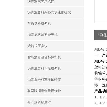
沥青混凝土贯入仪
沥青混合料离心式快速抽提仪
车辙试样成型机
沥青集料加速磨光机
详细
旋转式压实仪
MDW
一、
智能沥青混合料拌和机
MDW
丝杆进
沥青混合料车辙成型机
构简单
等材料
沥青混合料车辙试验仪
移、速
联网版沥青含量燃烧炉
产品功
1、E
布式旋转粘度计
2、E