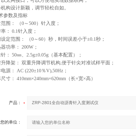
有以太网接口，可以方便地实现数据联网；
降机构设计新颖，调节轻松自如。
术参数及指标
量范围： （0～500）针入度；
率： 0.1针入度；
间设定范围： （0～60）秒，时间误差小于±0.1秒；
器功率： 200W；
针： 50㎜、2.5g±0.05g（基本配置）；
架升降架： 双重升降调节机构,便于针尖对准试样平面；
源： AC (220±10％V),50Hz；
尺寸： 410mm×240mm×620mm（长×宽×高）
产品：
您的单位：