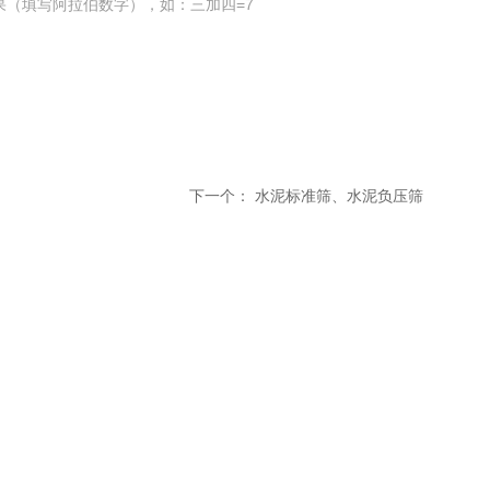
果（填写阿拉伯数字），如：三加四=7
下一个：
水泥标准筛、水泥负压筛