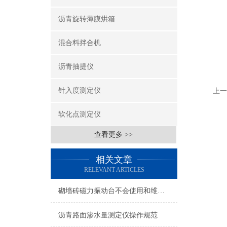
沥青旋转薄膜烘箱
混合料拌合机
沥青抽提仪
针入度测定仪
上一
软化点测定仪
查看更多 >>
相关文章
RELEVANT ARTICLES
砌墙砖磁力振动台不会使用和维护那才是真“震动”
沥青路面渗水量测定仪操作规范