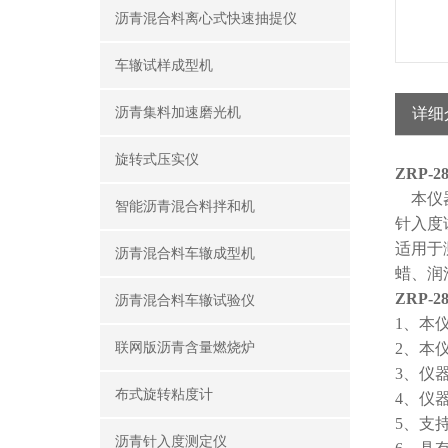
沥青混合料离心式快速抽提仪
车辙试样成型机
沥青集料加速磨光机
详细
旋转式压实仪
ZRP-
本仪器
智能沥青混合料拌和机
针入度
适用于
沥青混合料车辙成型机
蜡、润
ZRP-
沥青混合料车辙试验仪
1、本
联网版沥青含量燃烧炉
2、本
3、仪
布式旋转粘度计
4、仪
5、支
沥青针入度测定仪