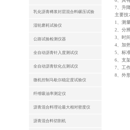
6、具
7、升
乳化沥青稀浆封层混合料碾压试验
主要技
1、测
湿轮磨耗试验仪
2、分辨
3、时
公路试验检测仪器
4、加热
5、标准
全自动沥青针入度测试仪
6、支
全自动沥青软化点测试仪
7、工作电
8、外形
微机控制马歇尔稳定度试验仪
纤维吸油率测定仪
沥青混合料理论最大相对密度仪
沥青混合料切割机