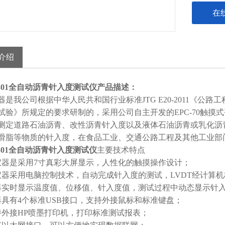
在
介绍
2801全自动沥青针入度测试仪
产品描述：
是我公司根据中华人民共和国行业标准JTG E20-2011《公路工程
试验》所规定的要求研制的，采用公司自主开发的EPC-70触摸
测定道路石油沥青、改性沥青针入度以及液体石油沥青或乳化沥
滑脂等物质的针入度，在食品工业、交通公路工程及其他工业部
2801全自动沥青针入度测试仪
主要技术特点
仪器是采用7寸真彩大屏显示，人性化的触摸操作设计；
仪器采用电脑控制技术，自动完成针入度的测试，LVDT经计算
器实时显示温度值、位移值、针入度值，测试过程中动态显示针
器具有4个标准USB接口，支持外接鼠标和标准键盘；
持外接HP喷墨打印机，打印标准测试报表；