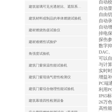
自动校
建筑玻璃可见光透射比、遮阳系数测定仪
自动显
自由切
建筑材料或制品的单体燃烧试验机
自动
自动
建材燃烧热值试验仪
掉电
探伤
建材难燃性试验炉
数字
DAC
角强度试验机
可以
与计算
建筑门窗保温性能试验机
实时时
增益补
建筑门窗现场气密性检测仪
PC端
建筑门窗综合物理性能试验机
利用P
IP6
建筑幕墙四性检测设备
26万
高性能