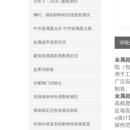
XMCY－2424门窗检测仪
铆钉、隔热材料粘结强度检测仪
中空玻璃露点仪 中空玻璃露点测试仪器
金属超声波探伤仪
详细
建筑玻璃遮阳系数测定仪
金属
陷（
盐雾试验箱
用于
广泛
水暖阀门试验台
制造
金属
现场墙体传热系数检测仪
高精
近场
墙体稳定态热传递试验机
φ值计
外墙外保温系统耐候性检测装置
探伤范