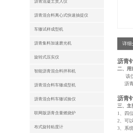
沥青混凝土贯入仪
沥青混合料离心式快速抽提仪
车辙试样成型机
沥青集料加速磨光机
详细
旋转式压实仪
沥青针
二、用
智能沥青混合料拌和机
该
沥
沥青混合料车辙成型机
沥青针
沥青混合料车辙试验仪
三、主
联网版沥青含量燃烧炉
1
、四
2
、可
布式旋转粘度计
3
、系