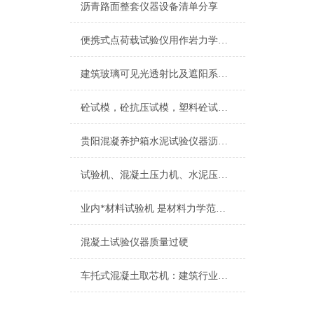
沥青路面整套仪器设备清单分享
便携式点荷载试验仪用作岩力学性质试验
建筑玻璃可见光透射比及遮阳系数检测仪国家新标准规范
砼试模，砼抗压试模，塑料砼试模详细介绍
贵阳混凝养护箱水泥试验仪器沥青试验仪器系列
试验机、混凝土压力机、水泥压力机标准抗磨液压油46号
业内*材料试验机 是材料力学范围内*产品
混凝土试验仪器质量过硬
车托式混凝土取芯机：建筑行业的革命性工具