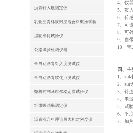
4
、仪
沥青针入度测定仪
5
、贯
6
、传
乳化沥青稀浆封层混合料碾压试验
7
、可
8
、可
湿轮磨耗试验仪
9
、自
10
、带
公路试验检测仪器
全自动沥青针入度测试仪
四、主
1
、zu
全自动沥青软化点测试仪
2
、zu
3
、针
微机控制马歇尔稳定度试验仪
4
、电
纤维吸油率测定仪
5
、试
6
、平
沥青混合料理论最大相对密度仪
7
、加