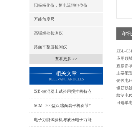
阳极极化仪，恒电流恒电位仪
万能角度尺
高强螺栓检测仪
详细
路面平整度检测仪
ZBL-
应用领
查看更多 >>
直接影
相关文章
主要配
RELEVANT ARTICLES
锈蚀电压
钢筋锈
双卧轴混凝土试验用搅拌机特点
绘制电位
可选单
SCM--200型双端面磨平机春节*
电子万能试验机与液压电子万能试验机的比较