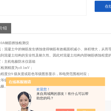
在
介绍
C310A钢筋锈蚀检测仪
域：混凝土中的钢筋发生锈蚀使得钢筋有效截面积减小、体积增大，从而
响到混凝土结构的安全性及耐久性。因此对混凝土结构内部钢筋锈蚀程度
置：主机电极防水仪器箱
检测精度为±0.1mV；
蚀程度分9 级灰度或彩色等级图形显示，和电势范围相对应；
等值线图，等值线差值可设置（1mV ～ 100mV）；
电极、双电极两种工作模式。
欢迎您！
来自局域网的朋友！有什么可以帮
助您的吗？
产品：