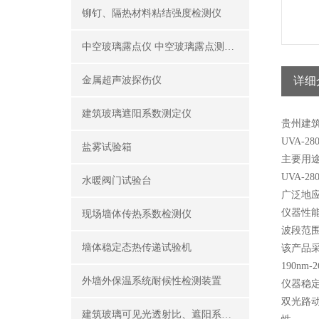
铆钉、隔热材料粘结强度检测仪
中空玻璃露点仪 中空玻璃露点测试仪器
金属超声波探伤仪
详细
建筑玻璃遮阳系数测定仪
贵州建
UVA-
盐雾试验箱
主要用
UVA-
水暖阀门试验台
广泛地
仪器性
现场墙体传热系数检测仪
波段范
墙体稳定态热传递试验机
该产品
190nm-
外墙外保温系统耐候性检测装置
仪器稳
双光路
建筑玻璃可见光透射比、遮阳系数测定仪