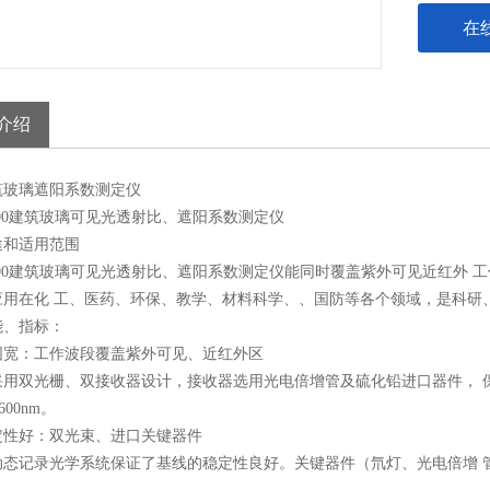
在
介绍
筑玻璃遮阳系数测定仪
2800建筑玻璃可见光透射比、遮阳系数测定仪
途和适用范围
2800建筑玻璃可见光透射比、遮阳系数测定仪能同时覆盖紫外可见近红外
应用在化 工、医药、环保、教学、材料科学、、国防等各个领域，是科研
能、指标：
围宽：工作波段覆盖紫外可见、近红外区
采用双光栅、双接收器设计，接收器选用光电倍增管及硫化铅进口器件， 
2600nm。
定性好：双光束、进口关键器件
动态记录光学系统保证了基线的稳定性良好。关键器件（氘灯、光电倍增 