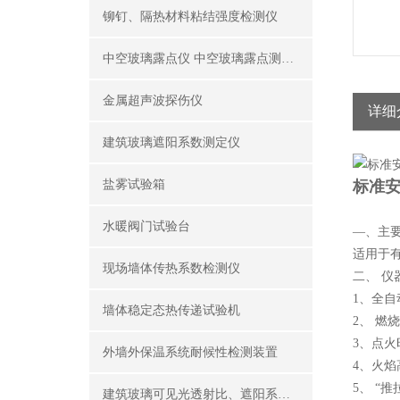
铆钉、隔热材料粘结强度检测仪
中空玻璃露点仪 中空玻璃露点测试仪器
金属超声波探伤仪
详细
建筑玻璃遮阳系数测定仪
盐雾试验箱
标准
水暖阀门试验台
—、主
适用于
现场墙体传热系数检测仪
二、 仪
1、全
墙体稳定态热传递试验机
2、 燃
3、点火
外墙外保温系统耐候性检测装置
4、火
5、 “
建筑玻璃可见光透射比、遮阳系数测定仪