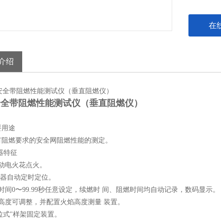
码显示。
4、火焰
在
5、“推拉
6、配有
介绍
安全带阻燃性能测试仪（垂直阻燃仪）
要用途
有阻燃要求的安全网阻燃性能的测定。
器特征
自动电火花点火。
烧器自动定时定位。
时间0〜99.99秒任意设定，续燃时 间、阻燃时间均自动记录，数码显示。
焰高度可调整，并配置火焰高度测量 装置。
推拉式"样架固定装置。