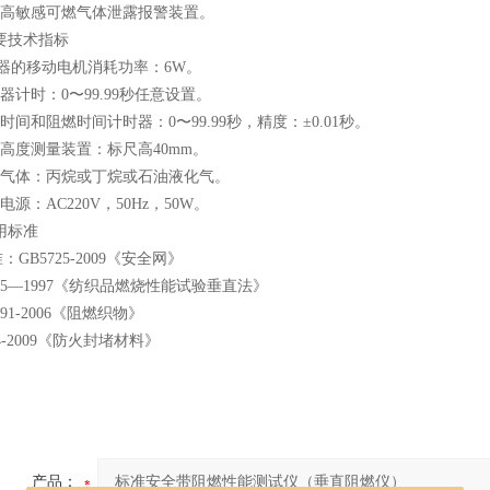
有高敏感可燃气体泄露报警装置。
要技术指标
器的移动电机消耗功率：6W。
火器计时：0〜99.99秒任意设置。
燃时间和阻燃时间计时器：0〜99.99秒，精度：±0.01秒。
焰高度测量装置：标尺高40mm。
用气体：丙烷或丁烷或石油液化气。
电源：AC220V，50Hz，50W。
用标准
GB5725-2009《安全网》
5455—1997《纺织品燃烧性能试验垂直法》
7591-2006《阻燃织物》
64-2009《防火封堵材料》
产品：