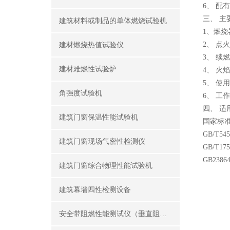
6、 配
三、 主
建筑材料或制品的单体燃烧试验机
1、燃烧
2、 点
建材燃烧热值试验仪
3、 续
建材难燃性试验炉
4、 火
5、 使
角强度试验机
6、 工作
四、 适
建筑门窗保温性能试验机
国家标准：
GB/T
建筑门窗现场气密性检测仪
GB/T1
GB238
建筑门窗综合物理性能试验机
建筑幕墙四性检测设备
安全带阻燃性能测试仪（垂直阻燃仪）