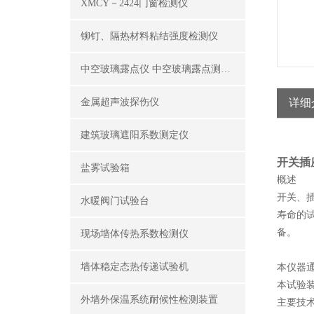
XMCY－2424门窗检测仪
铆钉、隔热材料粘结强度检测仪
中空玻璃露点仪 中空玻璃露点测试仪器
金属超声波探伤仪
详细
建筑玻璃遮阳系数测定仪
开关插
盐雾试验箱
概述
开关、插
水暖阀门试验台
寿命的
备。
现场墙体传热系数检测仪
墙体稳定态热传递试验机
本仪器
本试验
外墙外保温系统耐候性检测装置
主要技