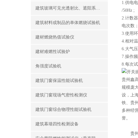
1.供电电
建筑玻璃可见光透射比、遮阳系数测定仪
/50Hz ;
2.计数
建筑材料或制品的单体燃烧试验机
电次数
3.使用环
建材燃烧热值试验仪
4.相对温
6.大气压
建材难燃性试验炉
7.操作
8.每次
角强度试验机
贵州鑫
建筑门窗保温性能试验机
规模庞
建筑门窗现场气密性检测仪
设，上
铁、贵
建筑门窗综合物理性能试验机
多种经
誉。
建筑幕墙四性检测设备
贵州鑫