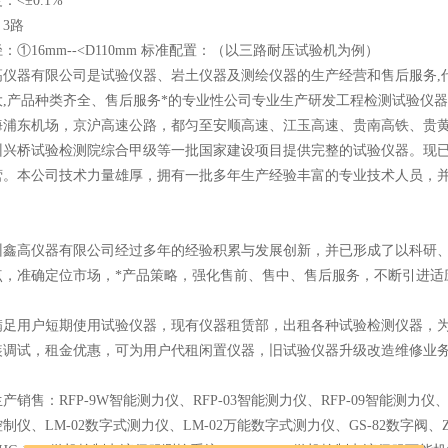
<±0.1%
3路
：①16mm--<D110mm 标准配置：（以三路耐压试验机为例）
高仪器有限公司是试验仪器、岩土仪器及测绘仪器的生产经营和售后服务,
大,产品种类齐全、售后服务*的专业性公司专业生产研发工程检测试验仪
海浦东机场，京沪高速公路，都匀至安顺高速、江玉高速、贵南高铁、贵
州兴桥试验检测院综合甲级等一批国家建设项目提供完整的试验仪器。现
营。本公司技术力量雄厚，拥有一批多年生产经验丰富的专业技术人员，
高仪器有限公司经过多年的经验积累与发展创新，并已形成了以科研、
点，准确定位市场，*产品策略，强化售前、售中、售后服务，不断引进适
用户短期使用试验仪器，现有仪器租赁部，出租各种试验检测仪器，为长
装调试，租金优惠，可为用户代租闲置仪器，旧试验仪器升级改造维修业
售：RFP-9W智能测力仪、RFP-03智能测力仪、RFP-09智能测力仪、SM
制仪、LM-02数字式测力仪、LM-02万能数字式测力仪、GS-82数字阀、ZY