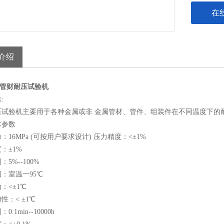
温度范围：
在
温度波动：
温度均匀性
计时范围：0.
介绍
计时精度：<
工位数：3
-1管财耐压试验机
:
压试验机主要用于各种金属或非 金属管材、管件、组装件在不同温度下的
术参数
：16MPa (可按用户要求设计) 压力精度：<±1%
：±1%
5%--100%
：室温一95℃
：<±1℃
性：< ±1℃
.1min--10000h