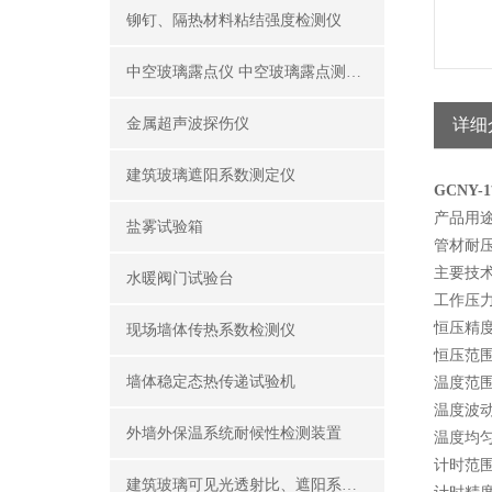
铆钉、隔热材料粘结强度检测仪
中空玻璃露点仪 中空玻璃露点测试仪器
金属超声波探伤仪
详细
建筑玻璃遮阳系数测定仪
GCNY
产品用途
盐雾试验箱
管材耐
主要技
水暖阀门试验台
工作压力
恒压精度
现场墙体传热系数检测仪
恒压范围：
墙体稳定态热传递试验机
温度范围
温度波动
外墙外保温系统耐候性检测装置
温度均匀
计时范围：0
建筑玻璃可见光透射比、遮阳系数测定仪