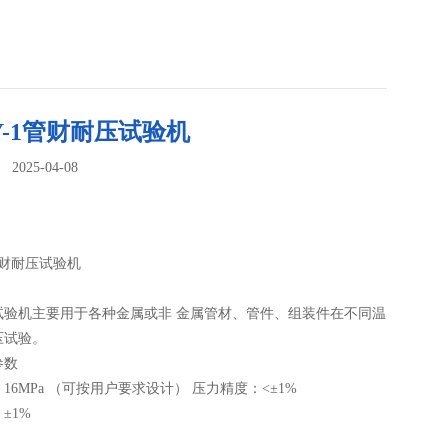
Y-1管财耐压试验机
025-04-08
：
1管财耐压试验机
试验机主要用于各种金属或非 金属管材、管件、组装件在不同温
压试验。
参数
16MPa （可按用户要求设计） 压力精度：<±1%
±1%
%--100%