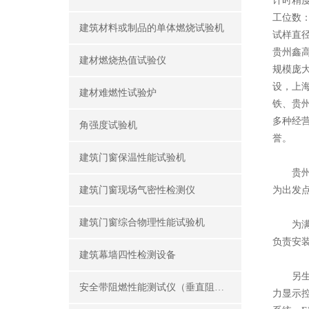
计时精度：
工位数：
建筑材料或制品的单体燃烧试验机
试样直径
贵州鑫
建材燃烧热值试验仪
规模庞
设，上
建材难燃性试验炉
铁、贵
多种经
角强度试验机
誉。
建筑门窗保温性能试验机
贵州鑫
建筑门窗现场气密性检测仪
为出发
建筑门窗综合物理性能试验机
为满足
负责安
建筑幕墙四性检测设备
另生产销
安全带阻燃性能测试仪（垂直阻燃仪）
力显示控