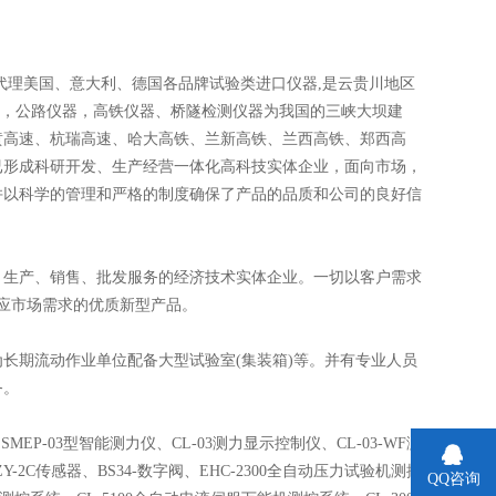
代理美国、意大利、德国各品牌试验类进口仪器,是云贵川地区
器，公路仪器，高铁仪器、桥隧检测仪器为我国的三峡大坝建
黄高速、杭瑞高速、哈大高铁、兰新高铁、兰西高铁、郑西高
已形成科研开发、生产经营一体化高科技实体企业，面向市场，
并以科学的管理和严格的制度确保了产品的品质和公司的良好信
生产、销售、批发服务的经济技术实体企业。一切以客户需求
应市场需求的优质新型产品。
期流动作业单位配备大型试验室(集装箱)等。并有专业人员
务。
EP-03型智能测力仪、CL-03测力显示控制仪、CL-03-WF测
-2C传感器、BS34-数字阀、EHC-2300全自动压力试验机测控
QQ咨询