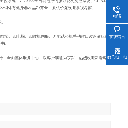
测控系统、CL-5100全自动电液伺服万能机测控系统、CL-300
司经销体育健身器材品种齐全、质优价廉欢迎参观考察。
电话
求。
数显、加电脑、加微机伺服、万能试验机手动钳口改造液压钳
在线留言
证书。
微信扫一扫
传，全面整体服务中心，以客户满意为宗旨，热烈欢迎新老客