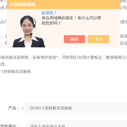
HC-1300微机控制电液伺服测控系统、EHC-3100微机控制电液伺服万能机
动压力试验机测控系统、EHDC-N型恒加载压力试验机控制系统等。我公
欢迎您！
来自局域网的朋友！有什么可以帮
厂质检严格，*！ 专业技术与客服团队24小时在线，*时间响应您的需
助您的吗？
公司可对现有压力试验机、万能材料试验机试验机可维修、表盘改造加
务。我公司可以根据具体用户的要求，提供贵州省计量科学研究院的检定
试验仪器销售，设备维护改造*，同时我们办理计量检定，数据链网上
指导。
产品：
您的单位：