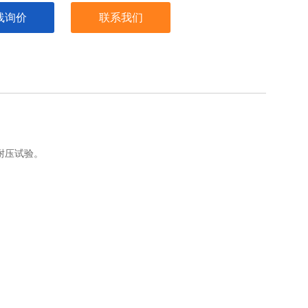
室温一95℃
线询价
联系我们
<±1℃
：< ±1℃
1min--10000h
±0.1%
路
耐压试验。