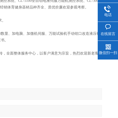
测控系统、CL-5100全自动电液伺服万能机测控系统、CL-300
司经销体育健身器材品种齐全、质优价廉欢迎参观考察。
电话
求。
数显、加电脑、加微机伺服、万能试验机手动钳口改造液压钳
在线留言
证书。
微信扫一扫
传，全面整体服务中心，以客户满意为宗旨，热烈欢迎新老客