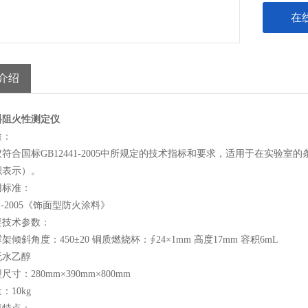
在
介绍
料阻火性测定仪
途：
符合国标GB12441-2005中所规定的技术指标和要求，适用于在实验
积表示）。
用标准：
41-2005《饰面型防火涂料》
要技术参数：
架倾斜角度：450±20 铜质燃烧杯：∮24×1mm 高度17mm 容积6mL
无水乙醇
寸：280mm×390mm×800mm
：10kg