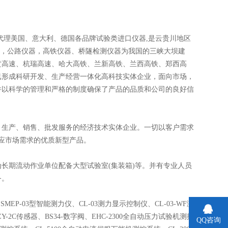
代理美国、意大利、德国各品牌试验类进口仪器,是云贵川地区
器，公路仪器，高铁仪器、桥隧检测仪器为我国的三峡大坝建
黄高速、杭瑞高速、哈大高铁、兰新高铁、兰西高铁、郑西高
已形成科研开发、生产经营一体化高科技实体企业，面向市场，
并以科学的管理和严格的制度确保了产品的品质和公司的良好信
生产、销售、批发服务的经济技术实体企业。一切以客户需求
应市场需求的优质新型产品。
期流动作业单位配备大型试验室(集装箱)等。并有专业人员
务。
EP-03型智能测力仪、CL-03测力显示控制仪、CL-03-WF测
-2C传感器、BS34-数字阀、EHC-2300全自动压力试验机测控
QQ咨询