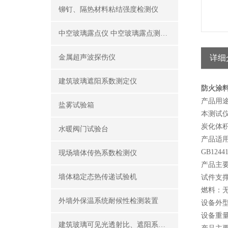
铆钉、隔热材料粘结强度检测仪
中空玻璃露点仪 中空玻璃露点测试仪器
金属超声波探伤仪
详细
建筑玻璃遮阳系数测定仪
防火涂
产品用
盐雾试验箱
本测试仪
炭化体
水暖阀门试验台
产品适
GB124
现场墙体传热系数检测仪
产品主
墙体稳定态热传递试验机
试件支撑
燃料：
外墙外保温系统耐候性检测装置
设备外型尺
设备重量
建筑玻璃可见光透射比、遮阳系数测定仪