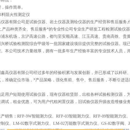
要特点：
理，操作简单。
高仪器有限公司是试验仪器、岩土仪器及测绘仪器的生产经营和售后服务,
大,产品种类齐全、售后服务*的专业性公司专业生产研发工程检测试验仪
海浦东机场，京沪高速公路，都匀至安顺高速、江玉高速、贵南高铁、贵
州兴桥试验检测院综合甲级等一批国家建设项目提供完整的试验仪器。现
营。本公司技术力量雄厚，拥有一批多年生产经验丰富的专业技术人员，
高仪器有限公司经过多年的经验积累与发展创新，并已形成了以科研、
点，准确定位市场，*产品策略，强化售前、售中、售后服务，不断引进适
用户短期使用试验仪器，现有仪器租赁部，出租各种试验检测仪器，为长
装调试，租金优惠，可为用户代租闲置仪器，旧试验仪器升级改造维修业
售：RFP-9W智能测力仪、RFP-03智能测力仪、RFP-09智能测力仪、SM
制仪、LM-02数字式测力仪、LM-02万能数字式测力仪、GS-82数字阀、ZY