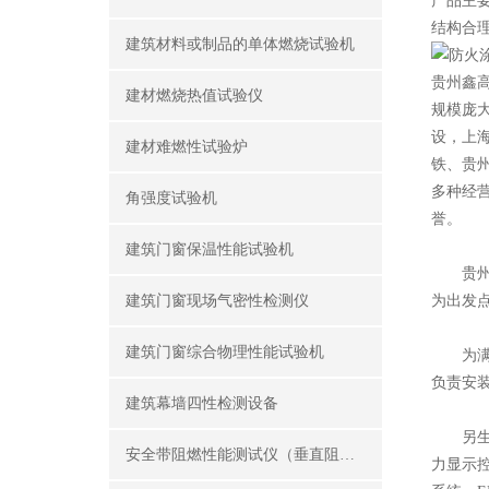
产品主
结构合
建筑材料或制品的单体燃烧试验机
贵州鑫
建材燃烧热值试验仪
规模庞
设，上
建材难燃性试验炉
铁、贵
多种经
角强度试验机
誉。
建筑门窗保温性能试验机
贵州鑫
建筑门窗现场气密性检测仪
为出发
建筑门窗综合物理性能试验机
为满足
负责安
建筑幕墙四性检测设备
另生产销
安全带阻燃性能测试仪（垂直阻燃仪）
力显示控