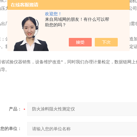
HC-1300微机控制电液伺服测控系统、EHC-3100微机控制电液伺服万能机
动压力试验机测控系统、EHDC-N型恒加载压力试验机控制系统等。我公
欢迎您！
来自局域网的朋友！有什么可以帮
厂质检严格，*！ 专业技术与客服团队24小时在线，*时间响应您的需
助您的吗？
公司可对现有压力试验机、万能材料试验机试验机可维修、表盘改造加
务。我公司可以根据具体用户的要求，提供贵州省计量科学研究院的检定
试验仪器销售，设备维护改造*，同时我们办理计量检定，数据链网上
指导。
产品：
您的单位：