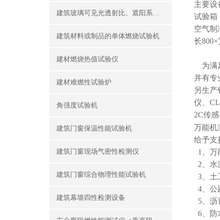
主要设
建筑玻璃可见光透射比、遮阳系数测定仪
试验箱：长
空气制
建筑材料或制品的单体燃烧试验机
长800×
建材燃烧热值试验仪
为满足
并有专
建材难燃性试验炉
另生产
仪、CL
角强度试验机
2C传
万能机
建筑门窗保温性能试验机
给予支
建筑门窗现场气密性检测仪
1、万
2、水
建筑门窗综合物理性能试验机
3、土
4、公
建筑幕墙四性检测设备
5、沥
6、防