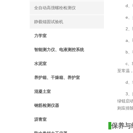
d
全自动高强螺栓检测仪
e
静载锚固试验机
2
力学室
a
智能测力仪、电液测控系统
b
c
水泥室
至常温
养护箱、干燥箱、养护室
d
混凝土室
3、
绿钮启
钢筋检测仪器
则应排
沥青室
保养与