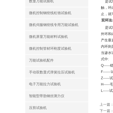
数显万能试验机
是试坑
触，环
微机控制钢绞线松弛试验机
止，就
双环法
折叠
微机伺服钢绞线专用万能试验机
是试坑
外环和
微机屏显万能材料试验机
产生垂
内环则
微机控制管材环刚度试验机
当渗水
式中
:
万能试验机配件
Q-----
F------
手动双数显式弹簧拉压试验机
Z-----
试
电子万能拉力试验机
H-----
L-----
试
智能型带肋钢丝测力仪
上一篇
压剪试验机
下一篇