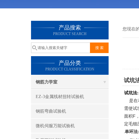
产品搜索
您现在
PRODUCT SEARCH
产品分类
PRODUCT CLASSIFICATION
试坑
钢筋力学室
试坑法:
EZ-3金属线材扭转试验机
是在表
需使试
钢筋弯曲试验机
面积
F
定毛细
微机伺服万能试验机
单环法
折叠