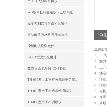
土工合成材料直剪仪
WG型单杠杆固结仪（三联高压）
应变控制式直剪仪和三轴仪
多功能路面材料强度试验机
详细
涂料耐洗刷测定仪
主要规
1、zui
6400A型火焰光度计
2、测力表
3、上升速
数显恒温水浴锅（双列6孔）
4、油液z
5、活塞
TH-030型土工布有效孔径测定仪（湿筛法）
6、活塞z
TH-020型土工布透水性测试仪
7、电机规
8、净重
TH-060型土工布测厚仪
9、外形尺