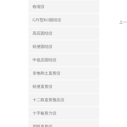
收缩仪
GJY型KO固结仪
上一
高压固结仪
轻便固结仪
中低压固结仪
非饱和土直剪仪
轻便直剪仪
十二联直剪预压仪
十字板剪力仪
四联直剪仪