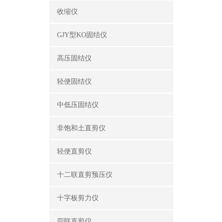
收缩仪
GJY型KO固结仪
高压固结仪
轻便固结仪
中低压固结仪
非饱和土直剪仪
轻便直剪仪
十二联直剪预压仪
十字板剪力仪
四联直剪仪