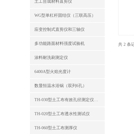
土工合成材料直剪仪
WG型单杠杆固结仪（三联高压）
应变控制式直剪仪和三轴仪
多功能路面材料强度试验机
共 2 
涂料耐洗刷测定仪
6400A型火焰光度计
数显恒温水浴锅（双列6孔）
TH-030型土工布有效孔径测定仪（湿筛法）
TH-020型土工布透水性测试仪
TH-060型土工布测厚仪