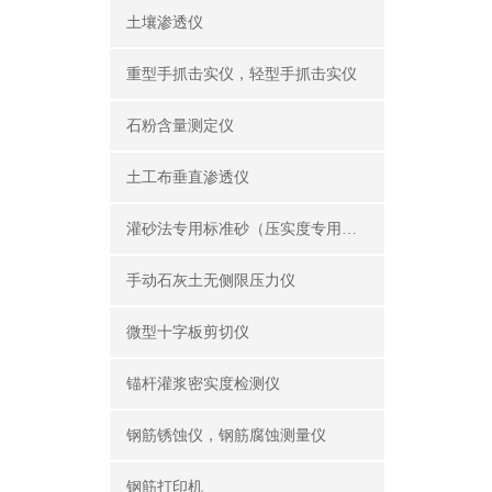
土壤渗透仪
重型手抓击实仪，轻型手抓击实仪
石粉含量测定仪
土工布垂直渗透仪
灌砂法专用标准砂（压实度专用砂）
手动石灰土无侧限压力仪
微型十字板剪切仪
锚杆灌浆密实度检测仪
钢筋锈蚀仪，钢筋腐蚀测量仪
钢筋打印机