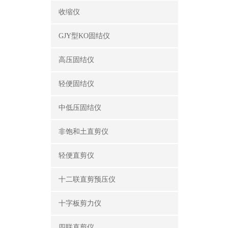
收缩仪
GJY型KO固结仪
高压固结仪
轻便固结仪
中低压固结仪
非饱和土直剪仪
轻便直剪仪
十二联直剪预压仪
十字板剪力仪
四联直剪仪