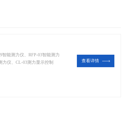
-09智能测力仪、RFP-03智能测力
查看详情
能测力仪、CL-03测力显示控制
数字式测力仪、LM-02万能数字式
HC-2300全自动压力试验机测控
统