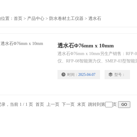
的位置：
首页
>
产品中心
>
防水卷材土工仪器
>
透水石
透水石Φ76mm x 10mm
透水石Φ76mm x 10mm另生产销售：RFP
仪、RFP-08智能测力仪、SMEP-03型智
仪、CL-03-WF测力显示控制仪、LM-02
时间：
2025-04-07
型号：
测力仪、GS-82数字阀、ZY-2C传感器、E
系统、EHC-1300微机控制电液伺服测控系
条记录，当前 1 / 1 页 首页 上一页 下一页 末页 跳转到第
页