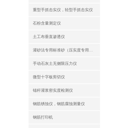
重型手抓击实仪，轻型手抓击实仪
石粉含量测定仪
土工布垂直渗透仪
灌砂法专用标准砂（压实度专用砂）
手动石灰土无侧限压力仪
微型十字板剪切仪
锚杆灌浆密实度检测仪
钢筋锈蚀仪，钢筋腐蚀测量仪
钢筋打印机