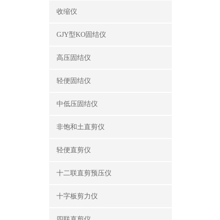
收缩仪
GJY型KO固结仪
高压固结仪
轻便固结仪
中低压固结仪
非饱和土直剪仪
轻便直剪仪
十二联直剪预压仪
十字板剪力仪
四联直剪仪