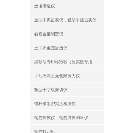
土壤渗透仪
重型手抓击实仪，轻型手抓击实仪
石粉含量测定仪
土工布垂直渗透仪
灌砂法专用标准砂（压实度专用砂）
手动石灰土无侧限压力仪
微型十字板剪切仪
锚杆灌浆密实度检测仪
钢筋锈蚀仪，钢筋腐蚀测量仪
钢筋打印机