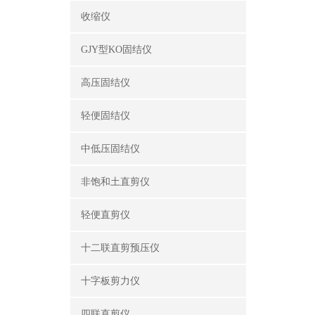
收缩仪
GJY型KO固结仪
高压固结仪
轻便固结仪
中低压固结仪
非饱和土直剪仪
轻便直剪仪
十二联直剪预压仪
十字板剪力仪
四联直剪仪