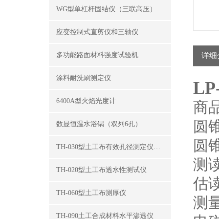
WG型单杠杆固结仪（三联高压）
应变控制式直剪仪和三轴仪
多功能路面材料强度试验机
详细
涂料耐洗刷测定仪
L
6400A型火焰光度计
商品
圆锥
数显恒温水浴锅（双列6孔）
圆锥
TH-030型土工布有效孔径测定仪（湿筛法）
测读
TH-020型土工布透水性测试仪
估读
TH-060型土工布测厚仪
测
TH-090土工合成材料水平渗透仪