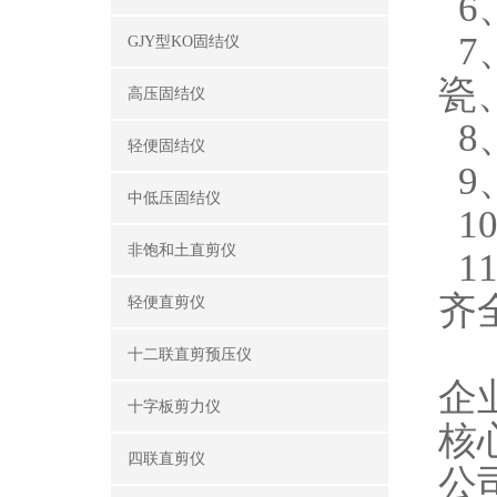
6
7
GJY型KO固结仪
瓷
高压固结仪
8
轻便固结仪
9
中低压固结仪
1
非饱和土直剪仪
1
齐
轻便直剪仪
十二联直剪预压仪
企
十字板剪力仪
核
四联直剪仪
公