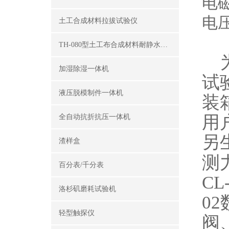
电磁
电压
土工合成材料拉拔试验仪
TH-080型土工布合成材料耐静水压测定仪
为
加湿除湿一体机
试
液压脱模制件一体机
装
用
全自动抗折抗压一体机
另
渣样盒
测
百分表/千分表
C
洛杉矶磨耗试验机
0
轻型触探仪
阀