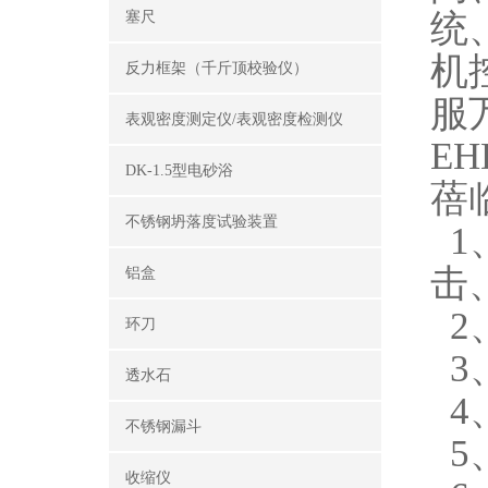
统
塞尺
机
反力框架（千斤顶校验仪）
服
表观密度测定仪/表观密度检测仪
E
DK-1.5型电砂浴
蓓
不锈钢坍落度试验装置
1
击
铝盒
2
环刀
3
透水石
4
不锈钢漏斗
5
收缩仪