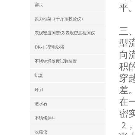
塞尺
平。
反力框架（千斤顶校验仪）
三
表观密度测定仪/表观密度检测仪
型
DK-1.5型电砂浴
向
不锈钢坍落度试验装置
积
穿
铝盒
差
环刀
在
透水石
密
不锈钢漏斗
2
收缩仪