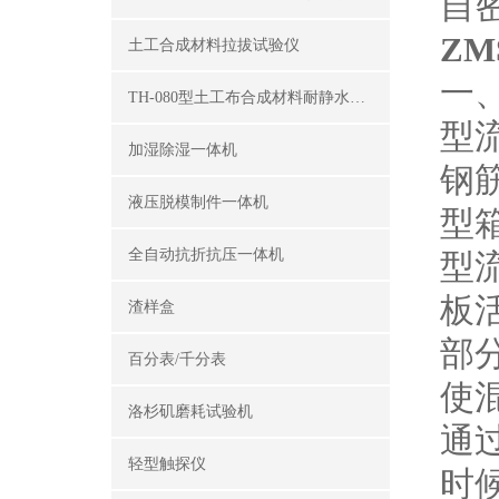
自
ZM
土工合成材料拉拔试验仪
一
TH-080型土工布合成材料耐静水压测定仪
型
加湿除湿一体机
钢
液压脱模制件一体机
型
全自动抗折抗压一体机
型
板
渣样盒
部分
百分表/千分表
使
洛杉矶磨耗试验机
通
轻型触探仪
时