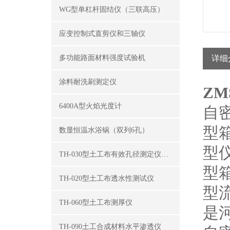
WG型单杠杆固结仪（三联高压）
应变控制式直剪仪和三轴仪
多功能路面材料强度试验机
详细
涂料耐洗刷测定仪
ZM
6400A型火焰光度计
自
型
数显恒温水浴锅（双列6孔）
型
TH-030型土工布有效孔径测定仪（湿筛法）
型
TH-020型土工布透水性测试仪
型
TH-060型土工布测厚仪
是
TH-090土工合成材料水平渗透仪