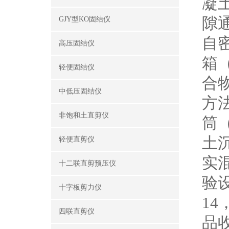
凝
隙
GJY型KO固结仪
自
高压固结仪
箱
轻便固结仪
合
中低压固结仪
方法
非饱和土直剪仪
筒
土
轻便直剪仪
实
十二联直剪预压仪
验
十字板剪力仪
1
四联直剪仪
品